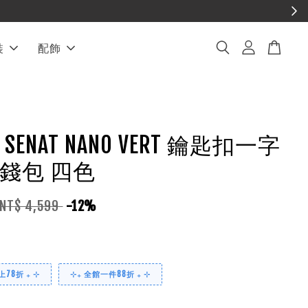
裝
配飾
D SENAT NANO VERT 鑰匙扣一字
錢包 四色
NT$ 4,599
-12%
78折 ₊ ⊹
⊹₊ 全館一件88折 ₊ ⊹