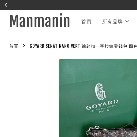
IG帳號暫時被封鎖 緊急處理中
聯繫官方LINE
Manmanin
首頁
所有品牌
›
首頁
GOYARD SENAT NANO VERT 鑰匙扣一字拉鍊零錢包 四