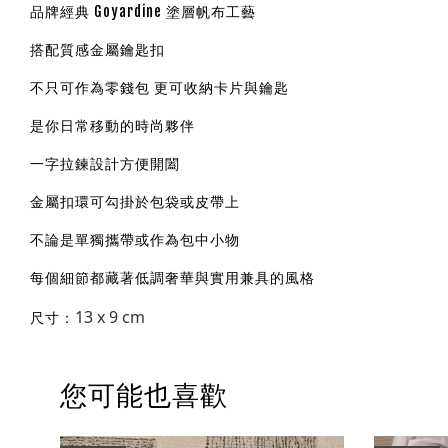
品牌經典 Goyardine 塗層帆布工藝
搭配質感金屬鑰匙扣
不只可作為零錢包 更可收納卡片與鑰匙
是你日常移動的時尚夥伴
一字拉鍊設計方便開闔
金屬扣環可勾掛於包袋或皮帶上
不論是單獨攜帶或作為包中小物
每個細節都藏著低調奢華與實用兼具的風格
13 x 9 cm
尺寸：
您可能也喜歡