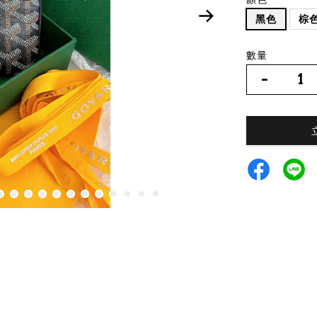
黑色
棕
數量
-