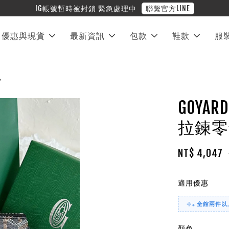
優惠與現貨
最新資訊
包款
鞋款
服
色
GOYAR
拉鍊零
NT$ 4,047
適用優惠
⊹₊ 全館兩件以上
顏色