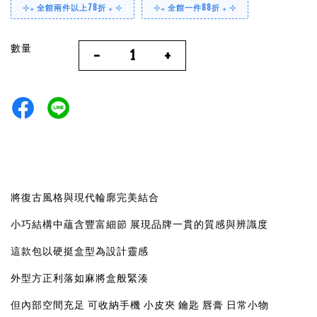
⊹₊ 全館兩件以上78折 ₊ ⊹
⊹₊ 全館一件88折 ₊ ⊹
數量
-
+
將復古風格與現代輪廓完美結合
小巧結構中蘊含豐富細節 展現品牌一貫的質感與辨識度
這款包以硬挺盒型為設計靈感
外型方正利落如麻將盒般緊湊
但內部空間充足 可收納手機 小皮夾 鑰匙 唇膏 日常小物