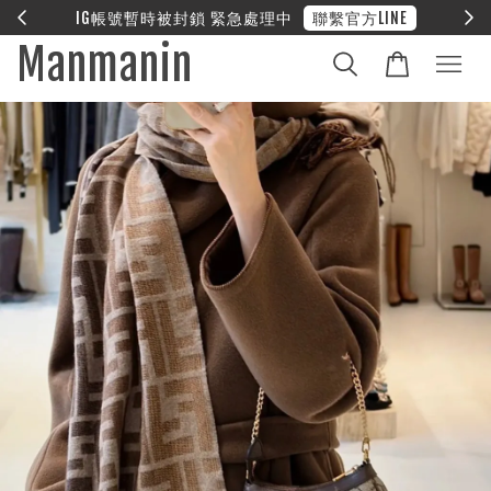
E
❤︎ 全館滿兩萬享免運
Manmanin