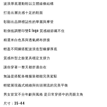
波浪厚底運動鞋以立體線條結構
打造出層次感十足的鞋面
彰顯出品牌標誌性的華麗與摩登
鞋側低調壓印雙G logo 質感細節藏不住
精選米白色系與透氣網布拼接
輕盈不悶腳搭配波浪造型橡膠厚底
質感外型之餘更具穩定支撐力
讓你穿著一整天都舒適自在
無論是搭配各種服裝都能完美駕馭
輕鬆展現義式精緻與街頭潮流的完美平衡
男女皆宜不分年齡與風格 是日常穿搭中的亮眼主角
尺寸：35-44