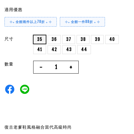
適用優惠
⊹₊ 全館兩件以上78折 ₊ ⊹
⊹₊ 全館一件88折 ₊ ⊹
尺寸
35
36
37
38
39
40
41
42
43
44
數量
-
+
復古老爹鞋風格融合當代高級時尚