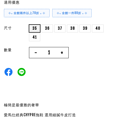
適用優惠
⊹₊ 全館兩件以上78折 ₊ ⊹
⊹₊ 全館一件88折 ₊ ⊹
尺寸
35
36
37
38
39
40
41
數量
-
+
極簡是最優雅的奢華
愛馬仕經典CHYPRE拖鞋 選用細膩牛皮打造