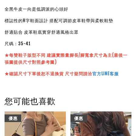
全黑牛皮一向是低調派的心頭好
標誌性的H字鞋面設計 搭配可調節皮革鞋帶與柔軟鞋墊
舒適貼合 皮革鞋底實穿舒適風格出眾
尺碼：35-41
★
每雙鞋子版型不同 建議實際量腳長/腳寬拿尺寸為主(最後一
張圖提供尺寸對照參考圖)
★確認尺寸下單後恕不退換貨 尺寸疑問請洽
官方LINE客服
您可能也喜歡
優惠
優惠