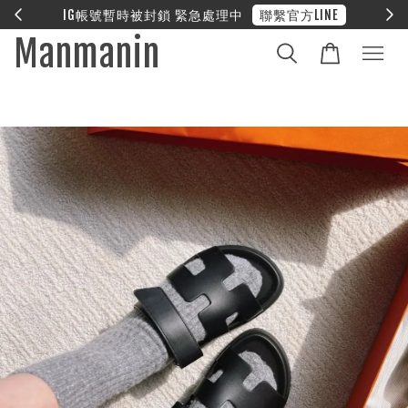
E
❤︎ 全館滿兩萬享免運
Manmanin