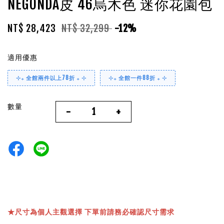
NEGONDA皮 46烏木色 迷你花園包
NT$ 28,423
NT$ 32,299
-12%
適用優惠
⊹₊ 全館兩件以上78折 ₊ ⊹
⊹₊ 全館一件88折 ₊ ⊹
數量
-
+
★
尺寸為個人主觀選擇 下單前請務必確認尺寸需求