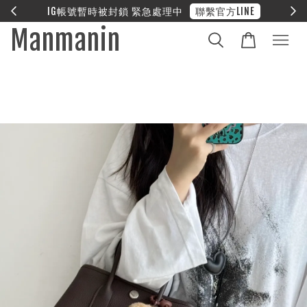
E
❤︎ 全館滿兩萬享免運
Manmanin