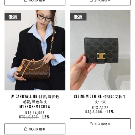
優惠
優惠
LV CARRYALL BB 斜背/肩背包
CELINE VICTOIRE 標誌印花軟牛
老花/黑色羊皮
皮中夾
M12888•M13014
NT$ 7,127
NT$ 8,099
-12%
NT$ 14,607
NT$ 16,599
-12%
加入購物車
加入購物車