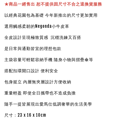
★
商品一經售出 恕不提供因尺寸不合之退換貨服務
以經典花園包為基礎 今年新推出的尺寸更加實用
選用觸感柔韌的Negonda小牛皮革
全皮設計呈現極致質感 沉穩洗鍊又百搭
是日常與通勤皆宜的理想包款
主袋容量可輕鬆容納手機 隨身小物與摺疊傘等
搭配扣環開口設計 便利安全
包身挺立 內層無夾層設計方便收納
重量輕盈 即使全日攜帶也不造成負擔
隨手一提皆展現出愛馬仕低調奢華的生活美學
尺寸：23 x 16 x 10cm