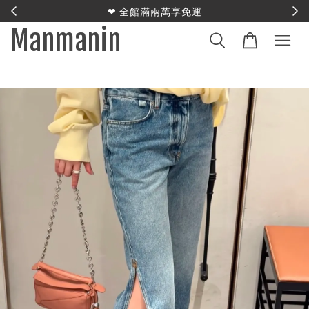
E
❤︎ 全館滿兩萬享免運
Manmanin