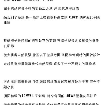
完全把品牌骨子裡的文藝工匠感 與 現代摩登線條
融合到了極致 是一條穿上後視覺身高立刻 +10cm 的神級比例美
腿褲
整條褲子最精彩的絕對是它的剪裁 整體呈現復古又摩登的微喇
叭廓形
從大腿處自然收緊 膝蓋以下微微散開 搭配褲管獨特的開衩設計
走起路來褲擺隨著步伐自然晃動 還多了一分不費力的飄逸感
正面採用隱形拉鍊門襟 讓腹部線條看起來極度乾淨平整 完全不
顯小腹
側面精緻的 LOEWE L 字刺繡 轉身背面的 LOEWE 壓花皮革貼片
把老錢風的精緻度直接拉滿 這條褲子完全是穿搭的視覺作弊神