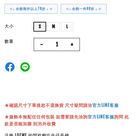
⊹₊ 全館兩件以上78折 ₊ ⊹
⊹₊ 全館一件88折 ₊ ⊹
大小
S
M
L
數量
-
+
★確認尺寸下單後恕不退換貨 尺寸疑問請洽
官方LINE客服
★服飾本無配任任何包裝 如需要請先洽詢
官方LINE客服
詢問 此
款是否能加購 則另外收費
這條 LOEWE 的開衩喇叭牛仔長褲