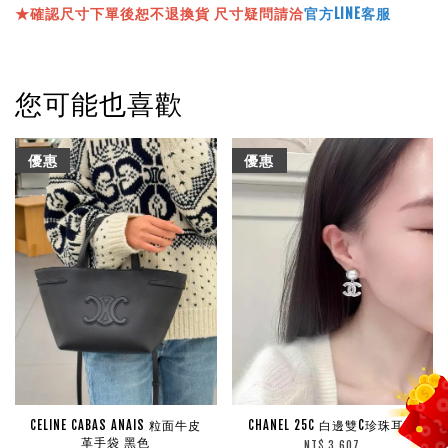
★確認尺寸下單後恕不退換貨 尺寸疑問請洽
官方LINE客服
您可能也喜歡
優惠
優惠
CELINE CABAS ANAIS 粒面牛皮
CHANEL 25C 白邊雙C珍珠耳環
革手袋 黑色
NT$ 3,607