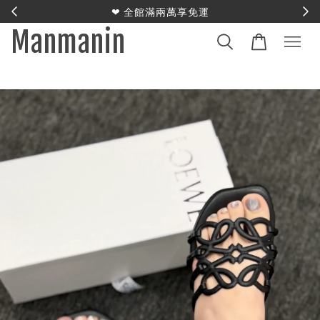
E
❤︎ 全館滿兩萬享免運
Manmanin