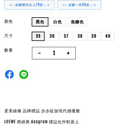
⊹₊ 全館兩件以上78折 ₊ ⊹
⊹₊ 全館一件88折 ₊ ⊹
顏色
黑色
白色
焦糖色
尺寸
35
36
37
38
39
40
數量
-
+
柔美線條 品牌標誌 步步綻放現代感優雅
LOEWE 將經典 Anagram 標誌化作鞋面上