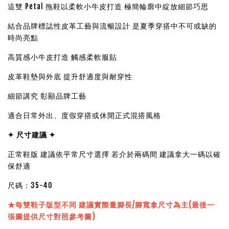
這雙 Petal 拖鞋以柔軟小牛皮打造 極簡輪廓中綻放細節巧思
結合品牌標誌性皮革工藝與流暢設計 是夏季穿搭中不可或缺的
時尚亮點
高質感小牛皮打造 觸感柔軟服貼
皮革鞋墊與外底 提升舒適度與耐穿性
細節講究 彰顯品牌工藝
適合日常外出、度假穿搭或休閒正式混搭風格
✦ 尺寸建議 ✦
正常鞋版 建議依平常尺寸選擇 若介於兩碼間 建議拿大一碼以確
保舒適
尺碼：35-40
★
每雙鞋子版型不同 建議實際量腳長/腳寬拿尺寸為主(最後一
張圖提供尺寸對照參考圖)