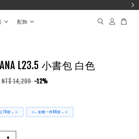
裝
配飾
PIANA L23.5 小書包 白色
NT$ 14,299
-12%
78折 ₊ ⊹
⊹₊ 全館一件88折 ₊ ⊹
+