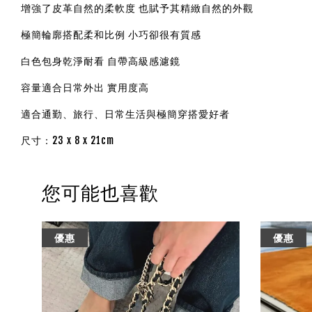
增強了皮革自然的柔軟度 也賦予其精緻自然的外觀
極簡輪廓搭配柔和比例 小巧卻很有質感
白色包身乾淨耐看 自帶高級感濾鏡
容量適合日常外出 實用度高
適合通勤、旅行、日常生活與極簡穿搭愛好者
尺寸
：23 x 8 x
21
cm
您可能也喜歡
優惠
優惠