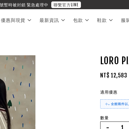
❤︎ 全館滿兩萬享免運
優惠與現貨
最新資訊
包款
鞋款
服
LORO 
NT$ 12,583
適用優惠
⊹₊ 全館兩件以上
數量
-