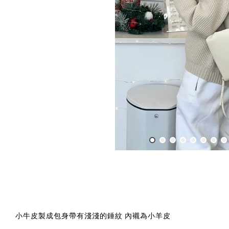
小牛皮製成包身帶有淺淺的錘紋 內襯為小羊皮