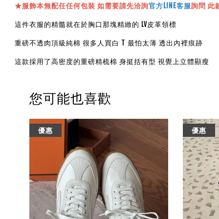
★服飾本無配任任何包裝 如需要請先洽詢
官方LINE客服
詢問 此
這件衣服的精髓就在於胸口那塊精緻的 LV皮革領標
重磅不透肉頂級純棉 很多人買白 T 最怕太薄 透出內裡痕跡
這款採用了高密度的重磅精梳棉 身挺括有型 視覺上立體顯瘦
您可能也喜歡
優惠
優惠