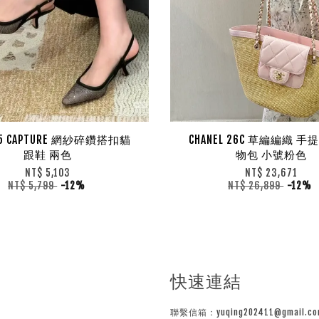
 25 CAPTURE 網紗碎鑽搭扣貓
CHANEL 26C 草編編織 
跟鞋 兩色
物包 小號粉色
NT$ 5,103
NT$ 23,671
NT$ 5,799
-12%
NT$ 26,899
-12%
快速連結
聯繫信箱：yuqing202411@gmail.co