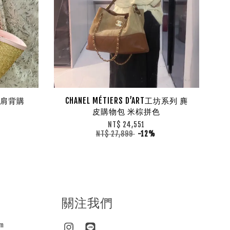
手提肩背購
CHANEL MÉTIERS D’ART工坊系列 麂
皮購物包 米棕拼色
NT$ 24,551
NT$ 27,899
-12%
關注我們
m
Instagram
Line