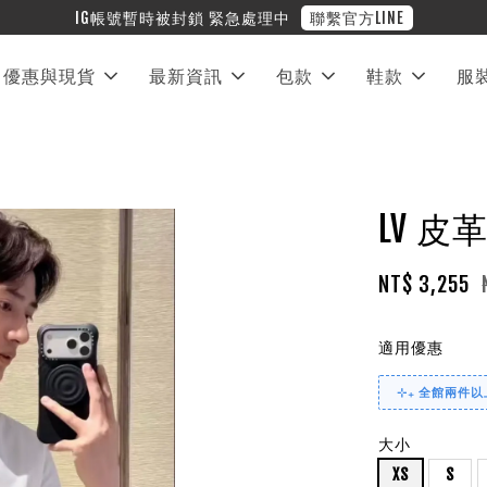
優惠與現貨
最新資訊
包款
鞋款
服
LV 
NT$ 3,255
適用優惠
⊹₊ 全館兩件以上
大小
XS
S