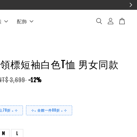
❤︎ 全館滿兩萬享免運
裝
配飾
皮革領標短袖白色T恤 男女同款
NT$ 3,699
-12%
78折 ₊ ⊹
⊹₊ 全館一件88折 ₊ ⊹
M
L