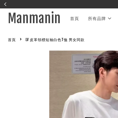
中
聯繫官方LINE
Manmanin
首頁
所有品牌
›
首頁
LV 皮革領標短袖白色T恤 男女同款