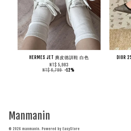
HERMES JET 麂皮德訓鞋 白色
DIOR
NT$ 5,983
NT$ 6,799
-12%
Manmanin
© 2026 manmanin. Powered by
EasyStore