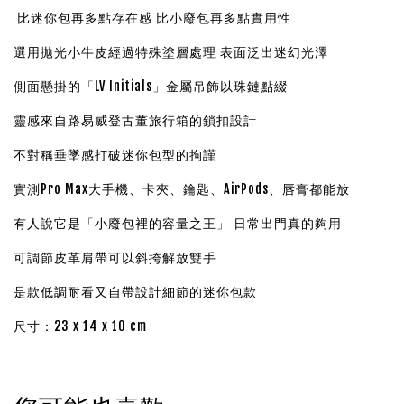
比迷你包再多點存在感 比小廢包再多點實用性
選用拋光小牛皮經過特殊塗層處理 表面泛出迷幻光澤
側面懸掛的「LV Initials」金屬吊飾以珠鏈點綴
靈感來自路易威登古董旅行箱的鎖扣設計
不對稱垂墜感打破迷你包型的拘謹
實測Pro Max大手機、卡夾、鑰匙、AirPods、唇膏都能放
有人說它是「小廢包裡的容量之王」 日常出門真的夠用
可調節皮革肩帶可以斜挎解放雙手
是款低調耐看又自帶設計細節的迷你包款
尺寸：23 x 14 x 10 cm