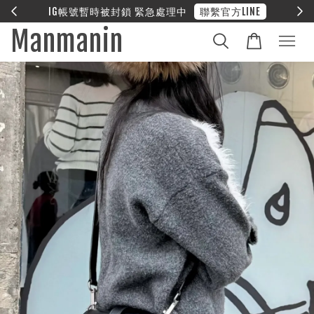
E
❤︎ 全館滿兩萬享免運
Manmanin