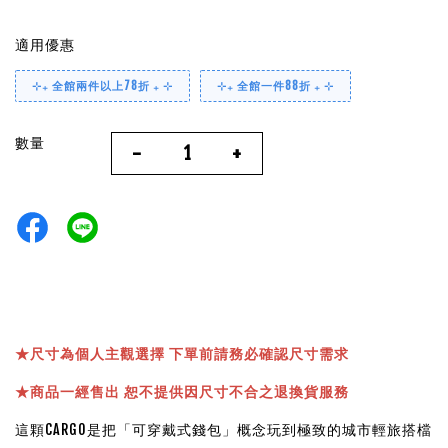
適用優惠
⊹₊ 全館兩件以上78折 ₊ ⊹
⊹₊ 全館一件88折 ₊ ⊹
數量
-
+
★
尺寸為個人主觀選擇 下單前請務必確認尺寸需求
★
商品一經售出 恕不提供因尺寸不合之退換貨服務
這顆CARGO是把「可穿戴式錢包」概念玩到極致的城市輕旅搭檔