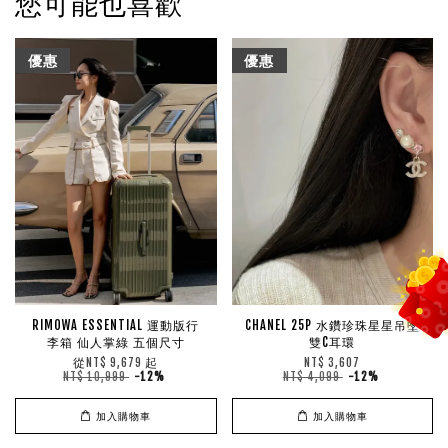
您可能也喜歡
優惠
優惠
RIMOWA ESSENTIAL 運動版行
CHANEL 25P 水鑽珍珠星星吊墜
李箱 仙人掌綠 五個尺寸
雙C耳環
從
起
NT$ 9,679
NT$ 3,607
NT$ 10,999
-12%
NT$ 4,099
-12%
加入購物車
加入購物車