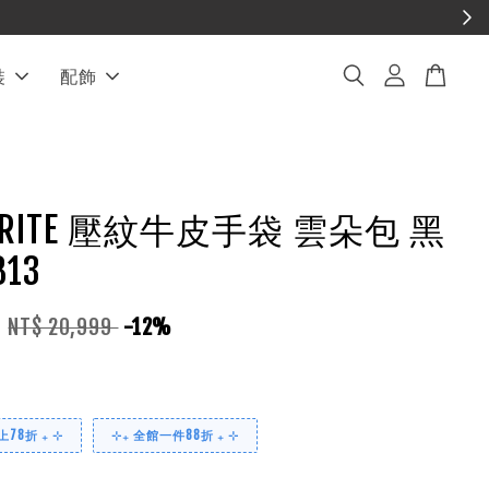
裝
配飾
AVORITE 壓紋牛皮手袋 雲朵包 黑
13
9
NT$ 20,999
-12%
78折 ₊ ⊹
⊹₊ 全館一件88折 ₊ ⊹