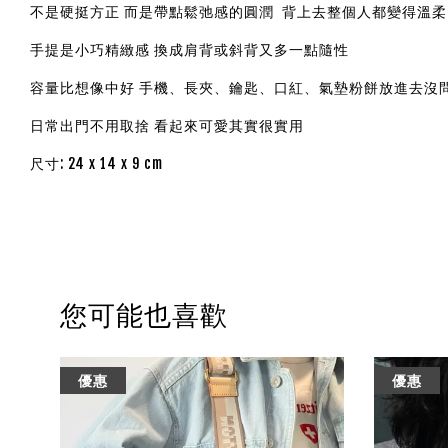
不是硬挺方正 而是帶點鬆弛感的圓潤 背上去整個人都變得溫柔
手提是小巧精緻感 換成肩背或斜背又多一點隨性
容量比想像中好 手機、長夾、鑰匙、口紅、氣墊粉餅放進去沒
日常出門不用取捨 看起來可愛其實很實用
尺寸: 24 x 14 x 9 cm
您可能也喜歡
優惠
優惠