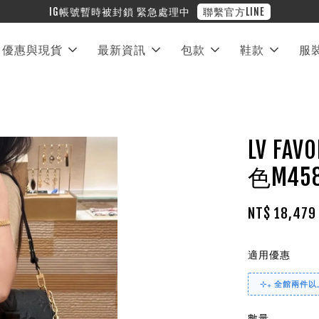
❤︎ 全館滿兩萬享免運
優惠與現貨
最新資訊
包款
鞋款
服
LV F
色M458
NT$ 18,47
適用優惠
⊹₊ 全館兩件以上
數量