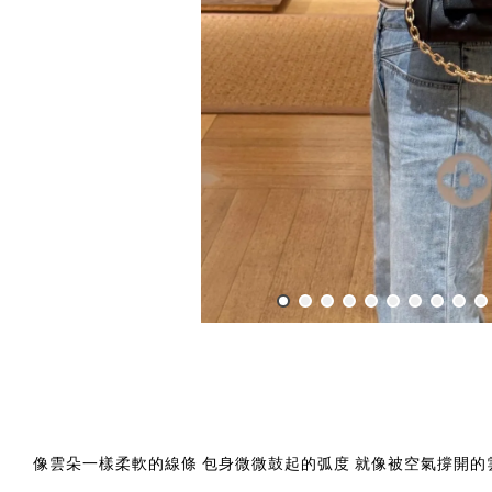
像雲朵一樣柔軟的線條 包身微微鼓起的弧度 就像被空氣撐開的