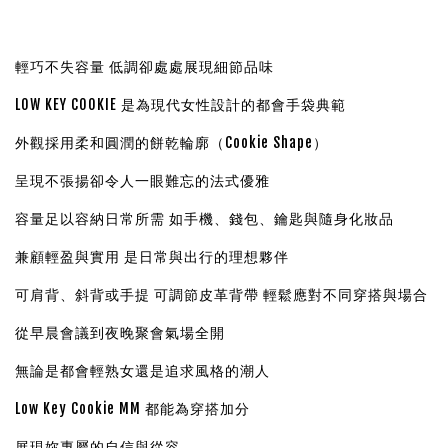
輕巧不失容量 低調卻處處展現細節品味
LOW KEY COOKIE 是為現代女性設計的都會手袋典範
外觀採用柔和圓潤的餅乾輪廓（Cookie Shape）
呈現不張揚卻令人一眼難忘的法式優雅
容量足以容納日常所需 如手機、錢包、鑰匙與隨身化妝品
兼顧輕盈與實用 是日常與出行的理想夥伴
可肩背、斜背或手提 可調節皮革背帶 輕鬆應對不同穿搭與場合
從早晨會議到夜晚聚會氣場全開
無論是都會輕熟女還是追求風格的潮人
Low Key Cookie MM 都能為穿搭加分
展現妳專屬的自信與從容