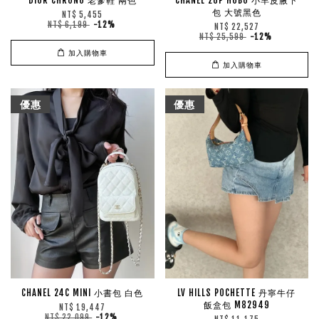
DIOR CHRONO 老爹鞋 兩色
CHANEL 26P HOBO 小羊皮腋下
包 大號黑色
NT$ 5,455
NT$ 6,199
-12%
NT$ 22,527
NT$ 25,599
-12%
加入購物車
加入購物車
優惠
優惠
CHANEL 24C MINI 小書包 白色
LV HILLS POCHETTE 丹寧牛仔
飯盒包 M82949
NT$ 19,447
NT$ 22,099
-12%