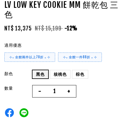
LV LOW KEY COOKIE MM 餅乾包 三
色
NT$ 13,375
NT$ 15,199
-12%
適用優惠
⊹₊ 全館兩件以上78折 ₊ ⊹
⊹₊ 全館一件88折 ₊ ⊹
顏色
黑色
核桃色
棕色
數量
-
+