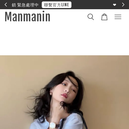
E
❤︎ 全館滿兩萬享免運
Manmanin