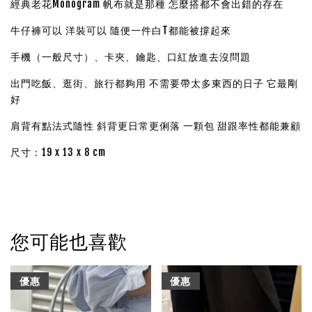
經典老花Monogram 帆布就是那種 怎麼搭都不會出錯的存在
牛仔褲可以 洋裝可以 隨便一件白T都能被撐起來
手機（一般尺寸）、卡夾、鑰匙、口紅放進去沒問題
出門吃飯、逛街、旅行都夠用 不需要帶太多東西的日子 它最剛
好
肩背有點法式隨性 斜背更日常更俐落 一顆包 甜跟率性都能兼顧
尺寸：19 x 13 x 8 cm
您可能也喜歡
優惠
優惠