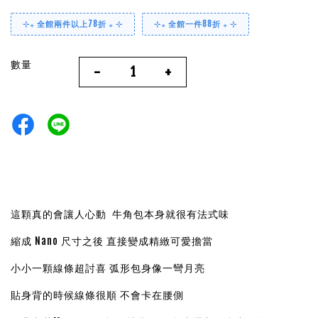
⊹₊ 全館兩件以上78折 ₊ ⊹
⊹₊ 全館一件88折 ₊ ⊹
數量
-
+
這顆真的會讓人心動 牛角包本身就很有法式味
縮成 Nano 尺寸之後 直接變成精緻可愛擔當
小小一顆線條超討喜 弧形包身像一彎月亮
貼身背的時候線條很順 不會卡在腰側