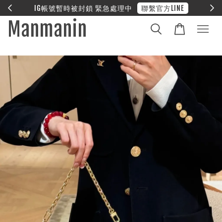
E
❤︎ 全館滿兩萬享免運
Manmanin