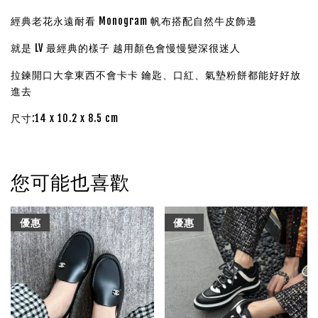
經典老花永遠耐看 Monogram 帆布搭配自然牛皮飾邊
就是 LV 最經典的樣子 越用顏色會慢慢變深很迷人
拉鍊開口大拿東西不會卡卡 鑰匙、口紅、氣墊粉餅都能好好放
進去
尺寸:14 x 10.2 x 8.5 cm
您可能也喜歡
優惠
優惠