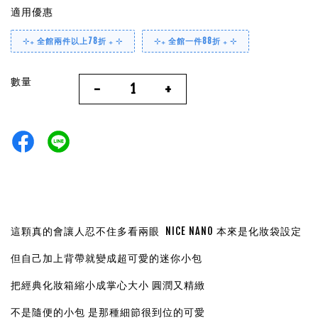
適用優惠
⊹₊ 全館兩件以上78折 ₊ ⊹
⊹₊ 全館一件88折 ₊ ⊹
數量
-
+
這顆真的會讓人忍不住多看兩眼 NICE NANO 本來是化妝袋設定
但自己加上背帶就變成超可愛的迷你小包
把經典化妝箱縮小成掌心大小 圓潤又精緻
不是隨便的小包 是那種細節很到位的可愛