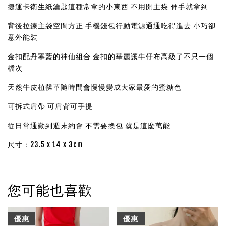
捷運卡衛生紙鑰匙這種常拿的小東西 不用開主袋 伸手就拿到
背後拉鍊主袋空間方正 手機錢包行動電源通通吃得進去 小巧卻
意外能裝
金扣配丹寧藍的神仙組合 金扣的華麗讓牛仔布高級了不只一個
檔次
天然牛皮植鞣革隨時間會慢慢變成大家最愛的蜜糖色
可拆式肩帶 可肩背可手提
從日常通勤到週末約會 不需要換包 就是這麼萬能
尺寸：23.5 x 14 x 3cm
您可能也喜歡
優惠
優惠