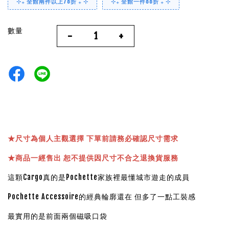
⊹₊ 全館兩件以上78折 ₊ ⊹
⊹₊ 全館一件88折 ₊ ⊹
數量
-
+
★
尺寸為個人主觀選擇 下單前請務必確認尺寸需求
★
商品一經售出 恕不提供因尺寸不合之退換貨服務
這顆Cargo真的是Pochette家族裡最懂城市遊走的成員
Pochette Accessoire的經典輪廓還在 但多了一點工裝感
最實用的是前面兩個磁吸口袋