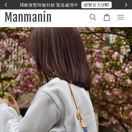
E
❤︎ 全館滿兩萬享免運
Manmanin