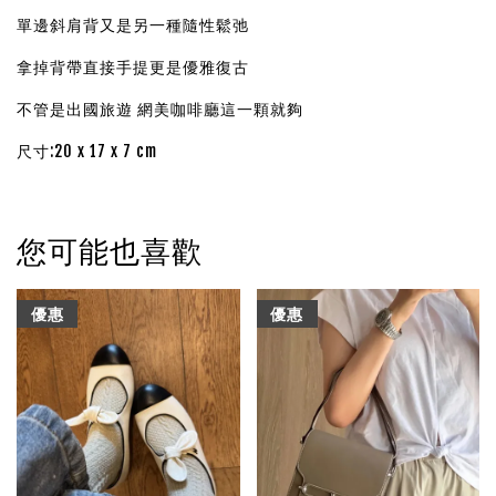
單邊斜肩背又是另一種隨性鬆弛
拿掉背帶直接手提更是優雅復古
不管是出國旅遊 網美咖啡廳這一顆就夠
尺寸:20 x 17 x 7 cm
您可能也喜歡
優惠
優惠