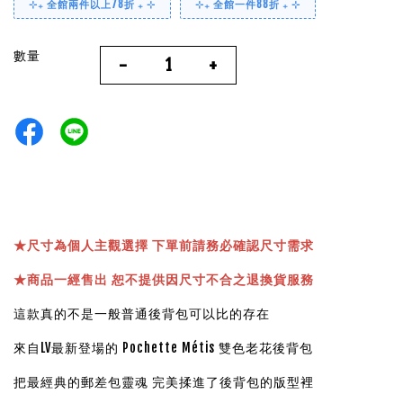
⊹₊ 全館兩件以上78折 ₊ ⊹
⊹₊ 全館一件88折 ₊ ⊹
數量
-
+
★
尺寸為個人主觀選擇 下單前請務必確認尺寸需求
★
商品一經售出 恕不提供因尺寸不合之退換貨服務
這款真的不是一般普通後背包可以比的存在
來自LV最新登場的 Pochette Métis 雙色老花後背包
把最經典的郵差包靈魂 完美揉進了後背包的版型裡