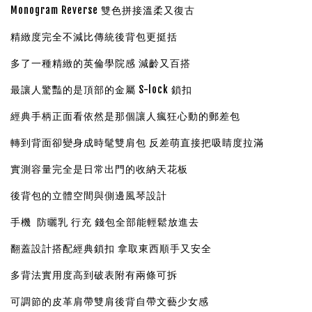
Monogram Reverse 雙色拼接溫柔又復古
精緻度完全不減比傳統後背包更挺括
多了一種精緻的英倫學院感 減齡又百搭
最讓人驚豔的是頂部的金屬 S-lock 鎖扣
經典手柄正面看依然是那個讓人瘋狂心動的郵差包
轉到背面卻變身成時髦雙肩包 反差萌直接把吸睛度拉滿
實測容量完全是日常出門的收納天花板
後背包的立體空間與側邊風琴設計
手機 防曬乳 行充 錢包全部能輕鬆放進去
翻蓋設計搭配經典鎖扣 拿取東西順手又安全
多背法實用度高到破表附有兩條可拆
可調節的皮革肩帶雙肩後背自帶文藝少女感