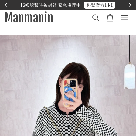
E
❤︎ 全館滿兩萬享免運
Manmanin