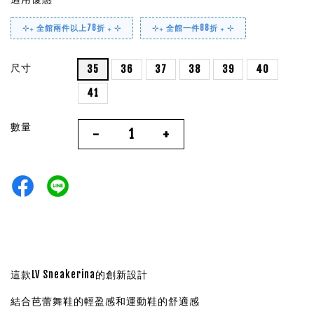
⊹₊ 全館兩件以上78折 ₊ ⊹
⊹₊ 全館一件88折 ₊ ⊹
尺寸
35
36
37
38
39
40
41
數量
-
+
這款LV Sneakerina的創新設計
結合芭蕾舞鞋的輕盈感和運動鞋的舒適感