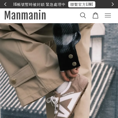
E
❤︎ 全館滿兩萬享免運
Manmanin