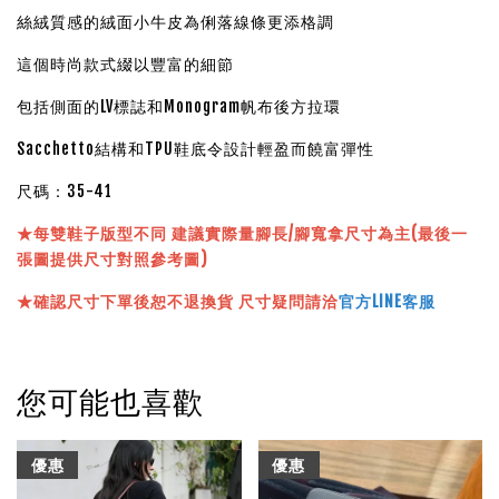
絲絨質感的絨面小牛皮為俐落線條更添格調
這個時尚款式綴以豐富的細節
包括側面的LV標誌和Monogram帆布後方拉環
Sacchetto結構和TPU鞋底令設計輕盈而饒富彈性
尺碼：35-41
★
每雙鞋子版型不同 建議實際量腳長/腳寬拿尺寸為主(最後一
張圖提供尺寸對照參考圖)
★確認尺寸下單後恕不退換貨 尺寸疑問請洽
官方LINE客服
您可能也喜歡
優惠
優惠