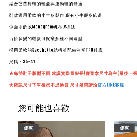
結合芭蕾舞鞋的輕盈與運動鞋的舒適
鞋款選用柔軟的小羊皮製作 綴有小牛麂皮飾邊
側面則飾以Monogram帆布LV標誌
百搭多變的鞋款可配襯多種不同造型
採用柔軟的Sacchetto結構並配備注塑TPU鞋底
尺碼：35-41
★
每雙鞋子版型不同 建議實際量腳長/腳寬拿尺寸為主(最後一
★確認尺寸下單後恕不退換貨 尺寸疑問請洽
官方LINE客服
您可能也喜歡
優惠
優惠