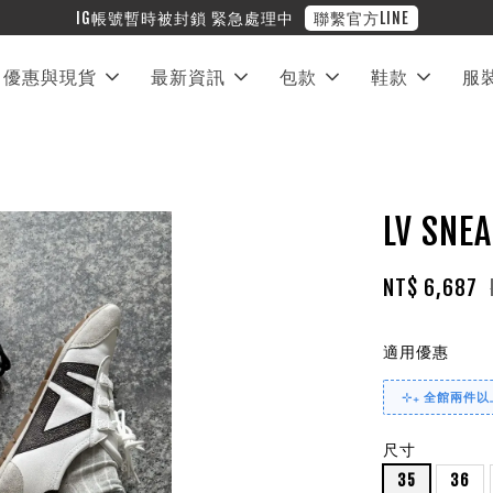
繫官方LINE
優惠與現貨
最新資訊
包款
鞋款
服
LV SN
NT$ 6,687
適用優惠
⊹₊ 全館兩件以上
尺寸
35
36