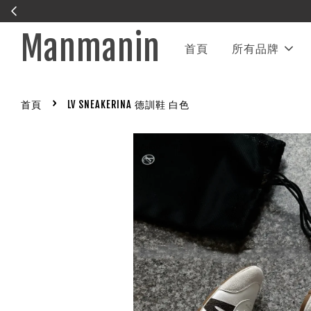
IG帳號暫時被封鎖 緊急處理中
聯
Manmanin
首頁
所有品牌
›
首頁
LV SNEAKERINA 德訓鞋 白色