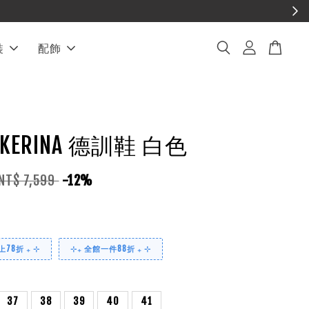
裝
配飾
EAKERINA 德訓鞋 白色
NT$ 7,599
-12%
78折 ₊ ⊹
⊹₊ 全館一件88折 ₊ ⊹
37
38
39
40
41