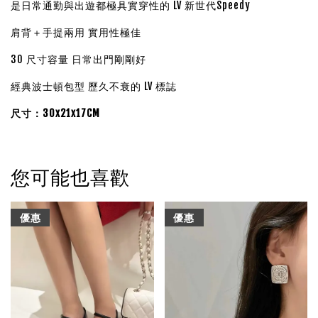
是日常通勤與出遊都極具實穿性的 LV 新世代Speedy
肩背＋手提兩用 實用性極佳
30 尺寸容量 日常出門剛剛好
經典波士頓包型 歷久不衰的 LV 標誌
尺寸：30x21x17CM
您可能也喜歡
優惠
優惠