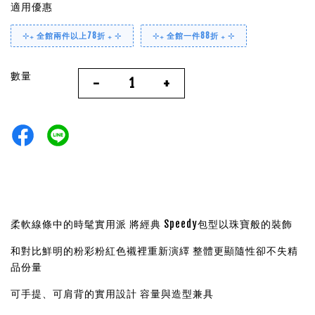
適用優惠
⊹₊ 全館兩件以上78折 ₊ ⊹
⊹₊ 全館一件88折 ₊ ⊹
數量
-
+
柔軟線條中的時髦實用派 將經典 Speedy包型以珠寶般的裝飾
和對比鮮明的粉彩粉紅色襯裡重新演繹 整體更顯隨性卻不失精
品份量
可手提、可肩背的實用設計 容量與造型兼具