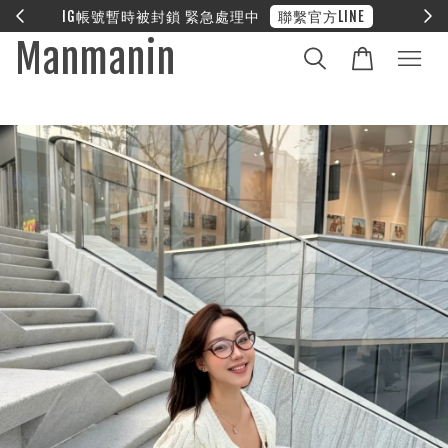
E
❤︎ 全館滿兩萬享免運
Manmanin