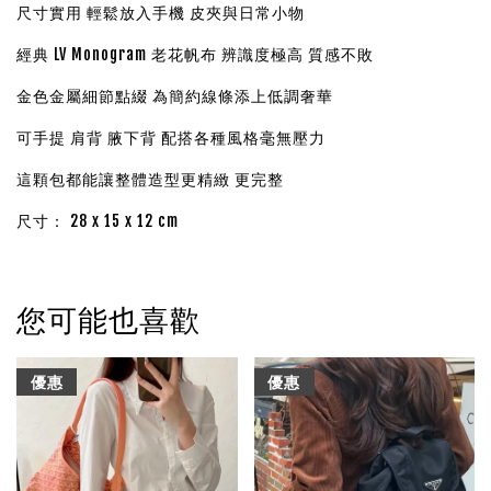
尺寸實用 輕鬆放入手機 皮夾與日常小物
經典 LV Monogram 老花帆布 辨識度極高 質感不敗
金色金屬細節點綴 為簡約線條添上低調奢華
可手提 肩背 腋下背 配搭各種風格毫無壓力
這顆包都能讓整體造型更精緻 更完整
尺寸： 28 x 15 x 12 cm
您可能也喜歡
優惠
優惠