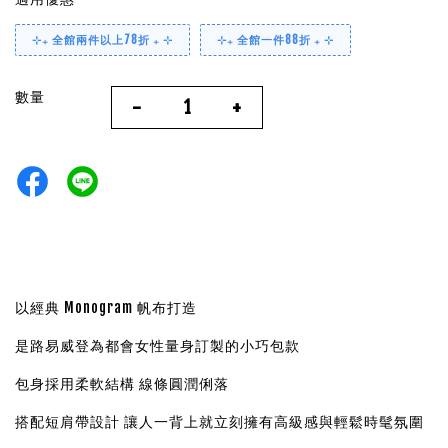
⊹₊ 全館兩件以上78折 ₊ ⊹
⊹₊ 全館一件88折 ₊ ⊹
數量
-
+
以經典 Monogram 帆布打造
是路易威登為都會女性量身訂製的小巧包款
包身採用柔軟結構 線條圓潤俐落
搭配短肩帶設計 讓人一背上就立刻擁有高級感與輕鬆時髦氛圍