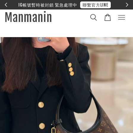
E
❤︎ 全館滿兩萬享免運
Manmanin