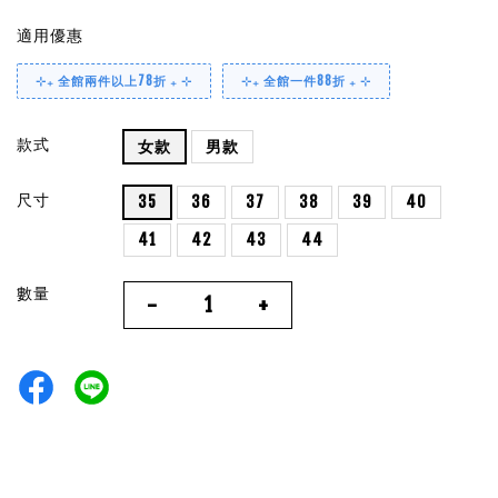
適用優惠
⊹₊ 全館兩件以上78折 ₊ ⊹
⊹₊ 全館一件88折 ₊ ⊹
款式
女款
男款
尺寸
35
36
37
38
39
40
41
42
43
44
數量
-
+