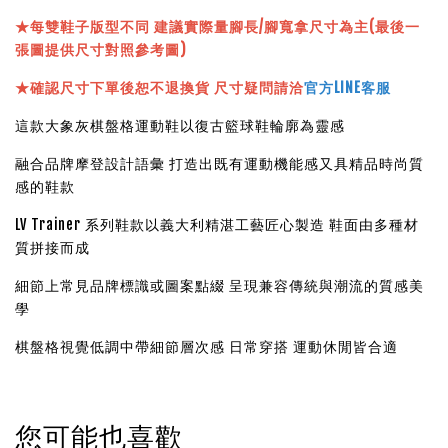
★
每雙鞋子版型不同 建議實際量腳長/腳寬拿尺寸為主(最後一
張圖提供尺寸對照參考圖)
★確認尺寸下單後恕不退換貨 尺寸疑問請洽
官方LINE客服
這款大象灰棋盤格運動鞋以復古籃球鞋輪廓為靈感
融合品牌摩登設計語彙 打造出既有運動機能感又具精品時尚質
感的鞋款
LV Trainer 系列鞋款以義大利精湛工藝匠心製造 鞋面由多種材
質拼接而成
細節上常見品牌標識或圖案點綴 呈現兼容傳統與潮流的質感美
學
棋盤格視覺低調中帶細節層次感 日常穿搭 運動休閒皆合適
您可能也喜歡