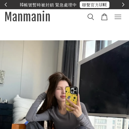
E
❤︎ 全館滿兩萬享免運
Manmanin