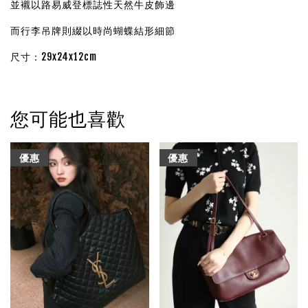
並襯以路易威登標誌性天然牛皮飾邊
而行李吊牌則綴以時尚蝴蝶結形細節
尺寸：29x24x12cm
您可能也喜歡
優惠
優惠