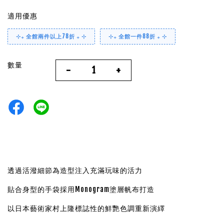
適用優惠
⊹₊ 全館兩件以上78折 ₊ ⊹
⊹₊ 全館一件88折 ₊ ⊹
數量
-
+
透過活潑細節為造型注入充滿玩味的活力
貼合身型的手袋採用Monogram塗層帆布打造
以日本藝術家村上隆標誌性的鮮艷色調重新演繹