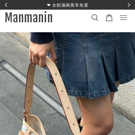
E
❤︎ 全館滿兩萬享免運
Manmanin