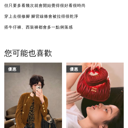
但只要多看幾次就會開始覺得很好看很時尚
穿上去很修腳 腳背線條會被拉得很乾淨
搭牛仔褲、西裝褲都會多一點俐落感
您可能也喜歡
優惠
優惠