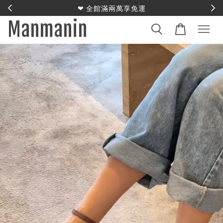
E
❤︎ 全館滿兩萬享免運
Manmanin