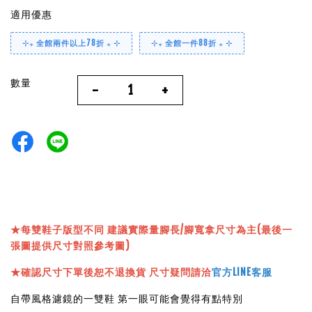
適用優惠
⊹₊ 全館兩件以上78折 ₊ ⊹
⊹₊ 全館一件88折 ₊ ⊹
數量
-
+
★
每雙鞋子版型不同 建議實際量腳長/腳寬拿尺寸為主(最後一
張圖提供尺寸對照參考圖)
★確認尺寸下單後恕不退換貨 尺寸疑問請洽
官方LINE客服
自帶風格濾鏡的一雙鞋 第一眼可能會覺得有點特別