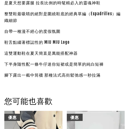
是夏天想要露腿 拉長比例的時髦精必入的靈魂神鞋
整雙鞋最吸睛的絕對是圍繞鞋底的經典草編（Espadrilles）編
織細節
自帶一種漫不經心的度假氛圍
鞋舌點綴著標誌性的 MIU MIU Logo
這雙運動鞋在夏天簡直是萬能搭配神器
下半身隨性配一條牛仔迷你短裙或是簡單的純白短褲
腳下露出一截中筒襪 那種法式高街鬆弛感一秒拉滿
您可能也喜歡
優惠
優惠