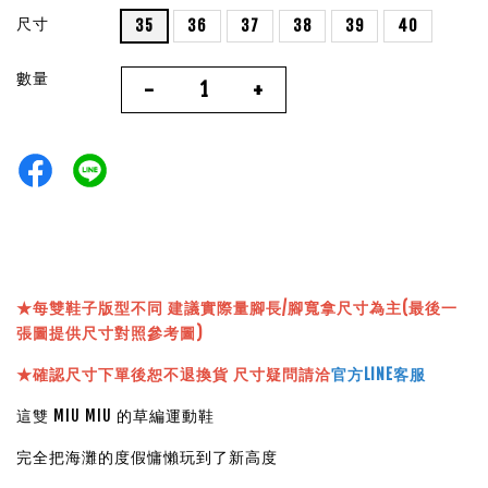
尺寸
35
36
37
38
39
40
數量
-
+
★
每雙鞋子版型不同 建議實際量腳長/腳寬拿尺寸為主(最後一
張圖提供尺寸對照參考圖)
★確認尺寸下單後恕不退換貨 尺寸疑問請洽
官方LINE客服
這雙 MIU MIU 的草編運動鞋
完全把海灘的度假慵懶玩到了新高度