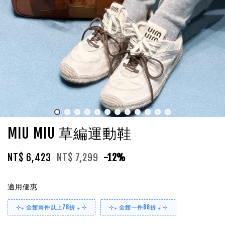
MIU MIU 草編運動鞋
NT$ 6,423
NT$ 7,299
-12%
適用優惠
⊹₊ 全館兩件以上78折 ₊ ⊹
⊹₊ 全館一件88折 ₊ ⊹