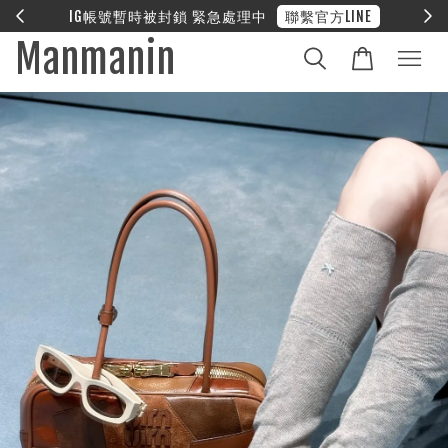
E
❤︎ 全館滿兩萬享免運
Manmanin