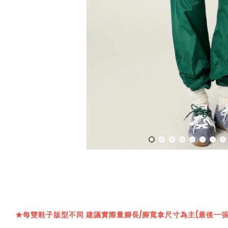
★
每雙鞋子版型不同 建議實際量腳長/腳寬拿尺寸為主(最後一