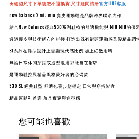
★確認尺寸下單後恕不退換貨 尺寸疑問請洽
官方LINE客服
new balance X miu miu 麂皮運動鞋是品牌跨界聯名力作
結合New Balance經典530系列鞋楦的舒適機能與 MIU MIU的
透過麂皮與技術網布的拼接 打造出既有街頭運動感又帶精品調
SL系列在鞋型設計上更顯現代感比例 加上細緻用料
無論日常休閒穿搭或造型混搭都能自在駕馭
是運動鞋控與精品風格愛好者的必備款
530 SL 經典鞋型 舒適包覆步態穩定 日常與穿搭皆宜
精品運動鞋首選 兼具實穿與造型感
您可能也喜歡