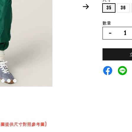
35
36
數量
-
張圖提供尺寸對照參考圖)