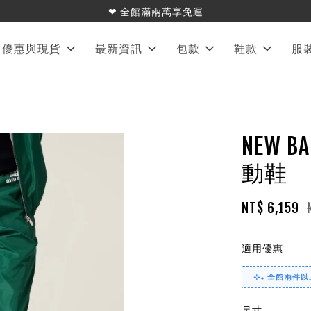
❤︎ 全館滿兩萬享免運
優惠與現貨
最新資訊
包款
鞋款
服
NEW BA
動鞋
NT$ 6,159
適用優惠
⊹₊ 全館兩件以上
尺寸