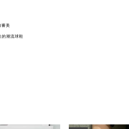
優雅審美
性的潮流球鞋