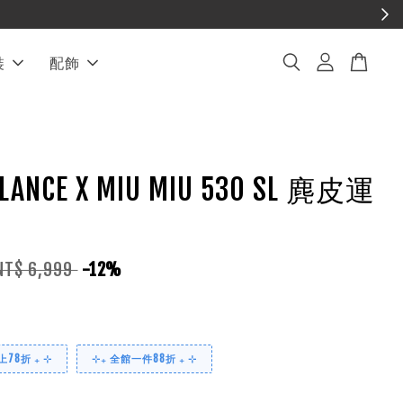
裝
配飾
LANCE X MIU MIU 530 SL 麂皮運
NT$ 6,999
-12%
78折 ₊ ⊹
⊹₊ 全館一件88折 ₊ ⊹