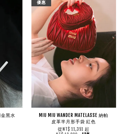
優惠
E 間金黑水
MIU MIU WANDER MATELASSE 納帕
皮革半月形手袋 紅色
從
起
NT$ 11,351