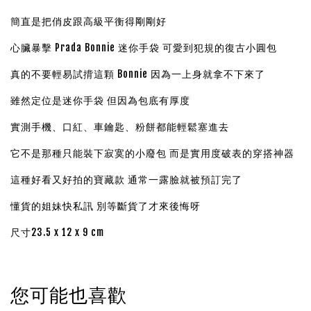
簡直是把俏皮跟高級平衡得剛剛好
心臟暴擊 Prada Bonnie 迷你手袋 可愛到犯規的復古小圓包
真的不要輕易試揹這顆 Bonnie 因為一上身就拿不下來了
雖然定位是迷你手袋 但因為包底有厚度
實測手機、口紅、車鑰匙、粉餅都能輕鬆塞進去
它不是那種只能裝下寂寞的小廢包 而是實用度破表的穿搭神器
這種好看又好拍的寶藏款 通常一露臉就被預訂完了
懂貨的姐妹快私訊 別等斷貨了才來後悔呀
尺寸23.5 x 12 x 9 cm
您可能也喜歡