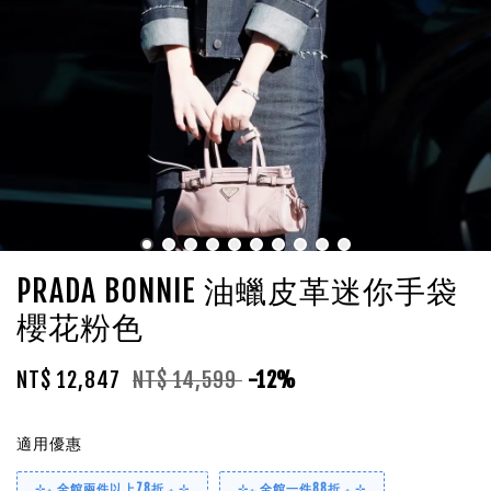
PRADA BONNIE 油蠟皮革迷你手袋
櫻花粉色
NT$ 12,847
NT$ 14,599
-12%
適用優惠
⊹₊ 全館兩件以上78折 ₊ ⊹
⊹₊ 全館一件88折 ₊ ⊹