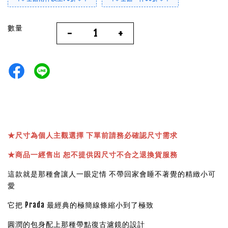
數量
-
+
★
尺寸為個人主觀選擇 下單前請務必確認尺寸需求
★
商品一經售出 恕不提供因尺寸不合之退換貨服務
這款就是那種會讓人一眼定情 不帶回家會睡不著覺的精緻小可
愛
它把 Prada 最經典的極簡線條縮小到了極致
圓潤的包身配上那種帶點復古濾鏡的設計