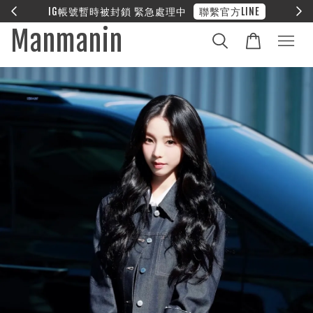
E
❤︎ 全館滿兩萬享免運
Manmanin