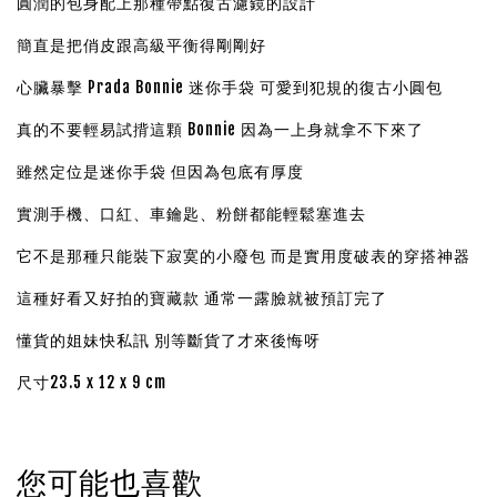
圓潤的包身配上那種帶點復古濾鏡的設計
簡直是把俏皮跟高級平衡得剛剛好
心臟暴擊 Prada Bonnie 迷你手袋 可愛到犯規的復古小圓包
真的不要輕易試揹這顆 Bonnie 因為一上身就拿不下來了
雖然定位是迷你手袋 但因為包底有厚度
實測手機、口紅、車鑰匙、粉餅都能輕鬆塞進去
它不是那種只能裝下寂寞的小廢包 而是實用度破表的穿搭神器
這種好看又好拍的寶藏款 通常一露臉就被預訂完了
懂貨的姐妹快私訊 別等斷貨了才來後悔呀
尺寸23.5 x 12 x 9 cm
您可能也喜歡