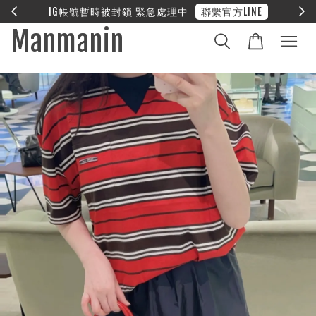
E
❤︎ 全館滿兩萬享免運
Manmanin