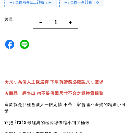
⊹₊ 全館兩件以上78折 ₊ ⊹
⊹₊ 全館一件88折 ₊ ⊹
數量
-
+
★
尺寸為個人主觀選擇 下單前請務必確認尺寸需求
★
商品一經售出 恕不提供因尺寸不合之退換貨服務
這款就是那種會讓人一眼定情 不帶回家會睡不著覺的精緻小可
愛
它把 Prada 最經典的極簡線條縮小到了極致