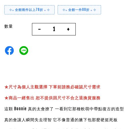
⊹₊ 全館兩件以上78折 ₊ ⊹
⊹₊ 全館一件88折 ₊ ⊹
數量
-
+
★
尺寸為個人主觀選擇 下單前請務必確認尺寸需求
★
商品一經售出 恕不提供因尺寸不合之退換貨服務
這顆 Bonnie 真的太會撩了 一看到它那種軟萌中帶點復古的造型
真的會讓人瞬間失去理智 它不像普通的腋下包那麼硬挺死板