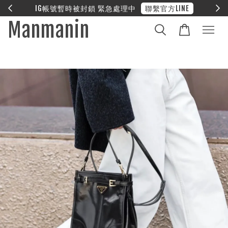
E
❤︎ 全館滿兩萬享免運
Manmanin