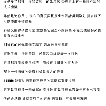
而是多了那種「澎鬆柔軟」的弧度感 掛在肩上有一種說不出的
法式慵懶
雖然是迷你尺寸 但它的寬度與長度比例設計得剛剛好 掛在腋下
可以修飾手臂線條
斜揹又顯得俏皮可愛 重點是它完全不壓身高
小隻女孩揹起來也
超有名模比例
別被它的迷你兩個字騙了 因為包身有厚度
實測手機、行動電源、粉餅和口紅都能一次打包
它是那種看起來很精巧、用起來很耐裝的實力派
配上一件慵懶的針織衫或是復古的洋裝
Bonnie 能幫妳把那種不經意的高級感直接拉滿
它不是那種揹一季就膩的流行款 而是那種妳過幾年再拿出來看
依然會感嘆 當初買對了的經典 把這顆小可愛帶回家吧