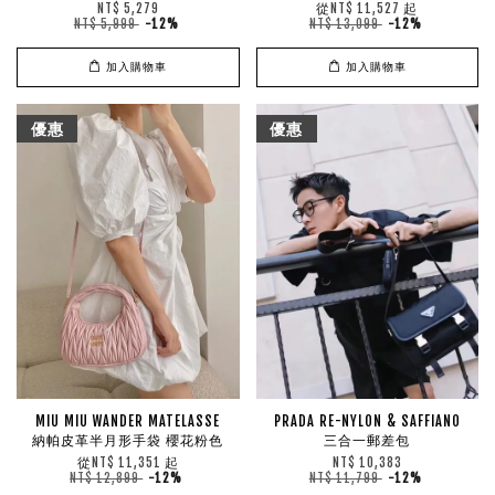
從
起
NT$ 5,279
NT$ 11,527
NT$ 5,999
-12%
NT$ 13,099
-12%
加入購物車
加入購物車
優惠
優惠
MIU MIU WANDER MATELASSE
PRADA RE-NYLON & SAFFIANO
納帕皮革半月形手袋 櫻花粉色
三合一郵差包
從
起
NT$ 11,351
NT$ 10,383
NT$ 12,899
-12%
NT$ 11,799
-12%