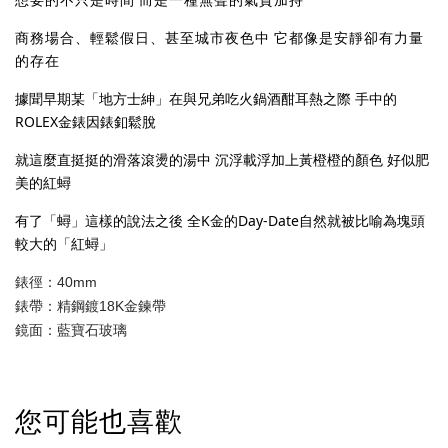
商務場合、輕鬆假日、甚至城市夜色中 它都像是安靜卻有力量
的存在
據聞早期某「地方士紳」在與兄弟吃火鍋酒酣耳熱之際 手中的
ROLEX金錶因錶釦鬆脫
就這麼直挺挺的滑落滾燙的湯中 沉浮載浮加上黃橙橙的顏色 好似肥
美的紅蟳
有了「蟳」這樣的說法之後 全K金的Day-Date自然就被比喻為塊頭
較大的「紅蟳」
錶徑：40mm
錶帶：精鋼鍍18K金鍊帶
鏡面：藍寶石玻璃
您可能也喜歡