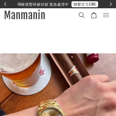
E
❤︎ 全館滿兩萬享免運
Manmanin