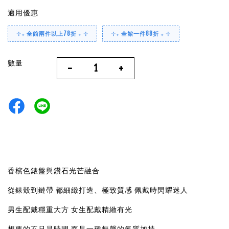
適用優惠
⊹₊ 全館兩件以上78折 ₊ ⊹
⊹₊ 全館一件88折 ₊ ⊹
數量
-
+
香檳色錶盤與鑽石光芒融合
從錶殼到鏈帶 都細緻打造、極致質感 佩戴時閃耀迷人
男生配戴穩重大方 女生配戴精緻有光
想要的不只是時間 而是一種無聲的氣質加持