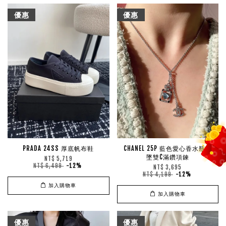
優惠
優惠
PRADA 24SS 厚底帆布鞋
CHANEL 25P 藍色愛心香水瓶吊
墜雙C滿鑽項鍊
NT$ 5,719
NT$ 6,499
-12%
NT$ 3,695
NT$ 4,199
-12%
加入購物車
加入購物車
優惠
優惠