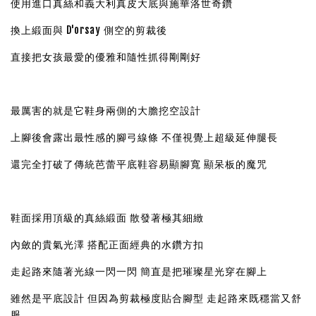
使用進口真絲和義大利真皮大底與施華洛世奇鑽
換上緞面與 D'orsay 側空的剪裁後
直接把女孩最愛的優雅和隨性抓得剛剛好
最厲害的就是它鞋身兩側的大膽挖空設計
上腳後會露出最性感的腳弓線條 不僅視覺上超級延伸腿長
還完全打破了傳統芭蕾平底鞋容易顯腳寬 顯呆板的魔咒
鞋面採用頂級的真絲緞面 散發著極其細緻
內斂的貴氣光澤 搭配正面經典的水鑽方扣
走起路來隨著光線一閃一閃 簡直是把璀璨星光穿在腳上
雖然是平底設計 但因為剪裁極度貼合腳型 走起路來既穩當又舒
服