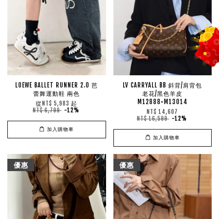
LOEWE BALLET RUNNER 2.0 芭
LV CARRYALL BB 斜背/肩背包
蕾舞運動鞋 兩色
老花/黑色羊皮
M12888•M13014
從
起
NT$ 5,983
NT$ 6,799
-12%
NT$ 14,607
NT$ 16,599
-12%
加入購物車
加入購物車
優惠
優惠