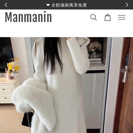
E
❤︎ 全館滿兩萬享免運
Manmanin