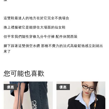
這雙鞋最迷人的地方在於它完全不挑場合
換上禮服裙它是能撐住大場面的仙女鞋
但平常我們隨性穿條九分牛仔褲 配件休閒西裝
腳下踩著這雙側空水鑽 那種不費力的法式高級鬆弛感立刻就出
來了
您可能也喜歡
優惠
優惠