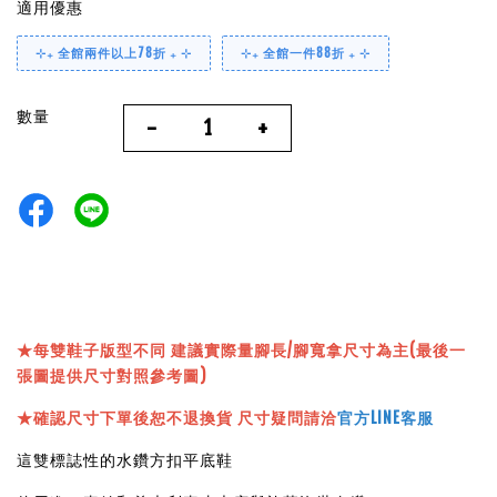
適用優惠
⊹₊ 全館兩件以上78折 ₊ ⊹
⊹₊ 全館一件88折 ₊ ⊹
數量
-
+
★
每雙鞋子版型不同 建議實際量腳長/腳寬拿尺寸為主(最後一
張圖提供尺寸對照參考圖)
★確認尺寸下單後恕不退換貨 尺寸疑問請洽
官方LINE客服
這雙標誌性的水鑽方扣平底鞋