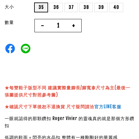
大小
35
36
37
38
39
40
數量
-
+
★
每雙鞋子版型不同 建議實際量腳長/腳寬拿尺寸為主(最後一
張圖提供尺寸對照參考圖)
★確認尺寸下單後恕不退換貨 尺寸疑問請洽
官方LINE客服
一眼就認得的那顆鑽扣 Roger Vivier 的靈魂真的就是那個方形鑽
扣
低調的鞋面＋閃亮的水晶扣 整體有一種剛剛好的華麗感