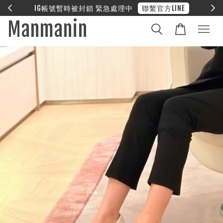
E
❤︎ 全館滿兩萬享免運
Manmanin