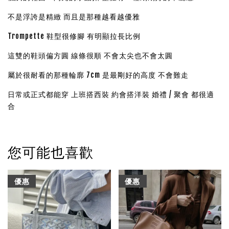
不是浮誇是精緻 而且是那種越看越優雅
Trompette 鞋型很修腳
有明顯拉長比例
這雙的鞋頭偏方圓
線條很順 不會太尖也不會太圓
屬於很耐看的那種輪廓
7cm 是最剛好的高度
不會難走
日常或正式都能穿
上班搭西裝 約會搭洋裝 婚禮 / 聚會 都很適
合
您可能也喜歡
優惠
優惠