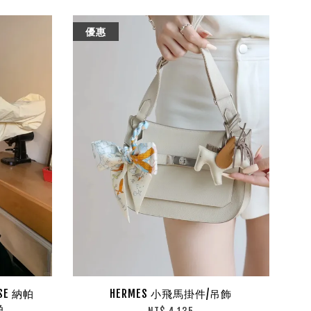
優惠
SSE 納帕
HERMES 小飛馬掛件/吊飾
色