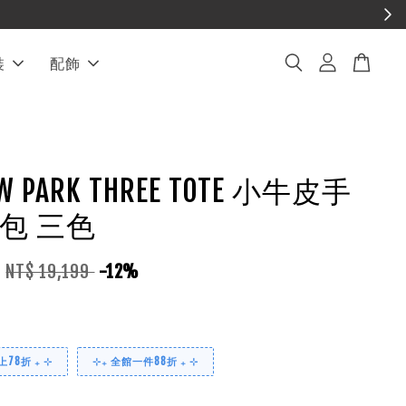
裝
配飾
OW PARK THREE TOTE 小牛皮手
包 三色
5
NT$ 19,199
-12%
78折 ₊ ⊹
⊹₊ 全館一件88折 ₊ ⊹