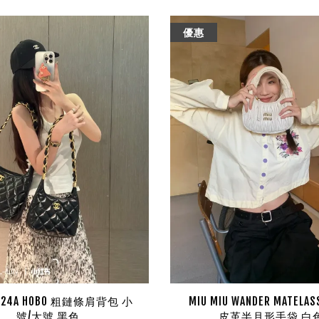
優惠
L 24A HOBO 粗鏈條肩背包 小
MIU MIU WANDER MATELA
號/大號 黑色
皮革半月形手袋 白