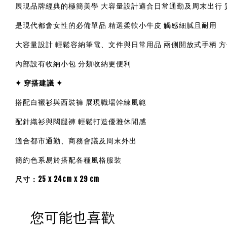
展現品牌經典的極簡美學 大容量設計適合日常通勤及周末出行 
是現代都會女性的必備單品 精選柔軟小牛皮 觸感細膩且耐用
大容量設計 輕鬆容納筆電、文件與日常用品 兩側開放式手柄 
內部設有收納小包 分類收納更便利
✦ 穿搭建議 ✦
搭配白襯衫與西裝褲 展現職場幹練風範
配針織衫與闊腿褲 輕鬆打造優雅休閒感
適合都市通勤、商務會議及周末外出
簡約色系易於搭配各種風格服裝
尺寸：25 x 24cm x
29 cm
您可能也喜歡