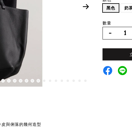
黑色
奶
數量
-
柔軟小牛皮與俐落的幾何造型