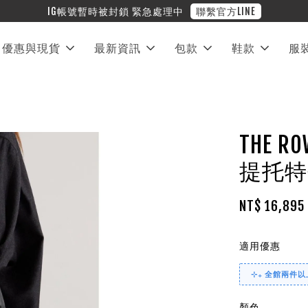
❤︎ 全館滿兩萬享免運
優惠與現貨
最新資訊
包款
鞋款
服
THE R
提托特
NT$ 16,89
適用優惠
⊹₊ 全館兩件以上
顏色