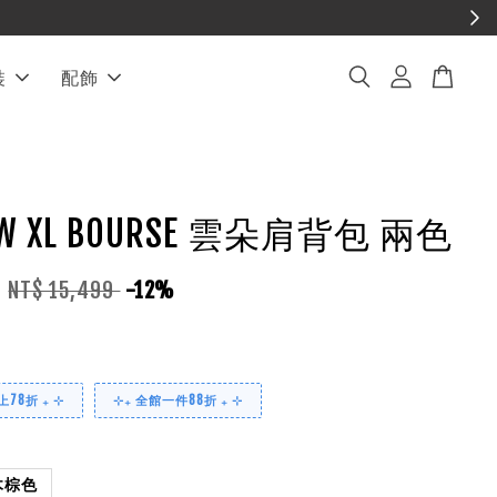
裝
配飾
OW XL BOURSE 雲朵肩背包 兩色
9
NT$ 15,499
-12%
78折 ₊ ⊹
⊹₊ 全館一件88折 ₊ ⊹
木棕色