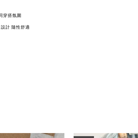
同穿搭氛圍
肩設計 隨性舒適