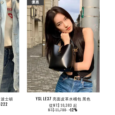
優惠
 20 波士頓
YSL LE37 亮面皮革水桶包 黑色
222
從
起
NT$ 10,383
NT$ 11,799
-12%