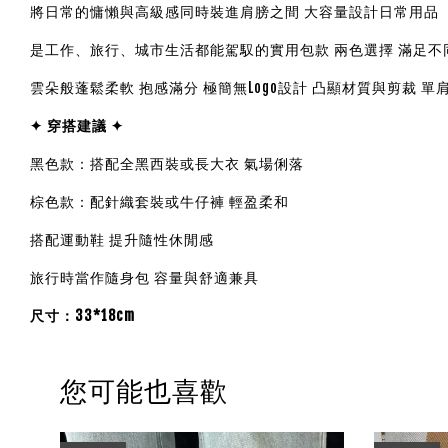
將日常的慵懶與高級感同時裝進肩膀之間 大容量設計日常用品
是工作、旅行、城市生活都能駕馭的實用包款 兩色選擇 滿足不
雲朵般蓬鬆柔軟 抱感滿分 極簡無Logo設計 凸顯材質與剪裁 單
✦ 穿搭建議 ✦
黑色款：搭配全黑西裝或長大衣 氣場俐落
棕色款：配針織套裝或牛仔褲 輕盈柔和
搭配運動鞋 提升隨性休閒感
旅行時當作隨身包 容量與舒適兼具
尺寸：33*18cm
您可能也喜歡