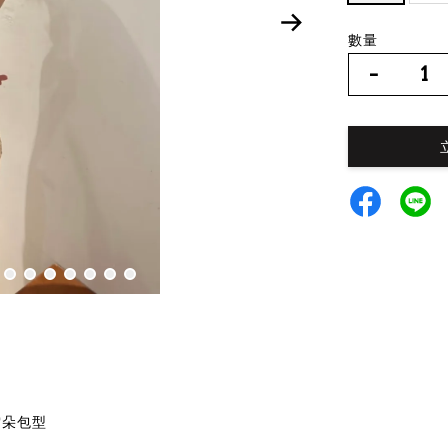
數量
-
的雲朵包型