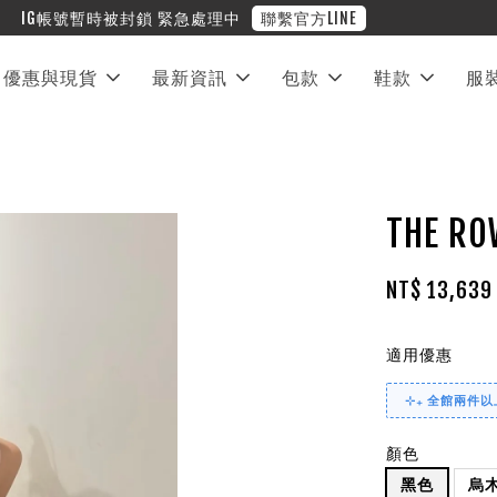
❤︎ 全館滿兩萬享免運
優惠與現貨
最新資訊
包款
鞋款
服
THE R
NT$ 13,63
適用優惠
⊹₊ 全館兩件以上
顏色
黑色
烏