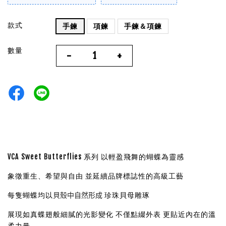
款式
手鍊
項鍊
手鍊＆項鍊
數量
-
+
VCA Sweet Butterflies 系列 以輕盈飛舞的蝴蝶為靈感
象徵重生、希望與自由
並延續品牌標誌性的高級工藝
貝殼中自然形成
每隻蝴蝶均以
珍珠貝母雕琢
展現如真蝶翅般細膩的光影變化 不僅點綴外表 更貼近內在的溫
柔力量