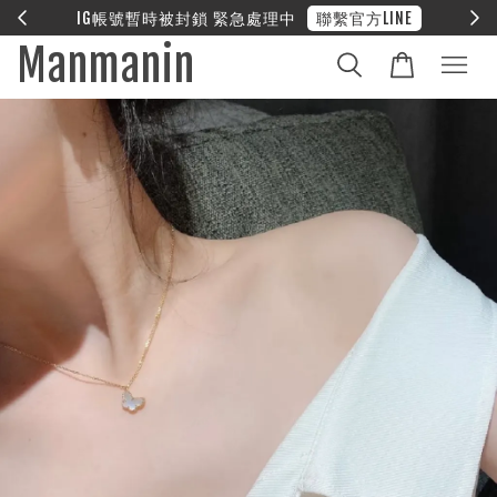
E
❤︎ 全館滿兩萬享免運
Manmanin