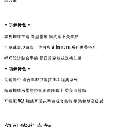
✦ 手鍊特色 ✦
單隻蝴蝶主題 造型靈動 簡約卻不失焦點
可單戴展現氣質，也可與 Alhambra 系列層疊搭配
輕巧設計貼合手腕 是日常穿戴或送禮佳選
✦
項鍊特色 ✦
長短適中 適合單戴或混搭 VCA 經典系列
精緻蝴蝶吊墜懸掛於細緻鍊條上 柔美而靈動
可搭配 VCA 蝴蝶耳環或手鍊成套佩戴 更添整體高級感
您可能也喜歡