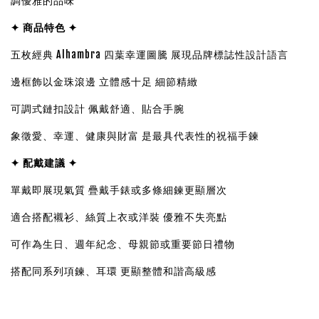
調優雅的品味
✦ 商品特色 ✦
五枚經典 Alhambra 四葉幸運圖騰 展現品牌標誌性設計語言
邊框飾以金珠滾邊 立體感十足 細節精緻
可調式鏈扣設計 佩戴舒適、貼合手腕
象徵愛、幸運、健康與財富 是最具代表性的祝福手鍊
✦ 配戴建議 ✦
單戴即展現氣質 疊戴手錶或多條細鍊更顯層次
適合搭配襯衫、絲質上衣或洋裝 優雅不失亮點
可作為生日、週年紀念、母親節或重要節日禮物
搭配同系列項鍊、耳環 更顯整體和諧高級感