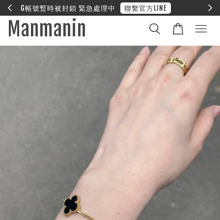
E
❤︎ 全館滿兩萬享免運
Manmanin