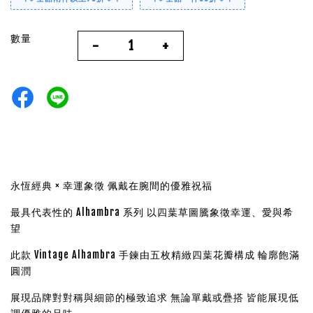
數量
-
+
永恆經典 × 幸運象徵 佩戴在腕間的優雅祝福
最具代表性的 Alhambra 系列 以四葉草圖騰象徵幸運、愛與希
望
此款 Vintage Alhambra 手鍊由五枚精緻四葉花瓣構成 輪廓飽滿
圓潤
展現品牌對對稱與細節的極致追求 無論單戴或疊搭 皆能展現低