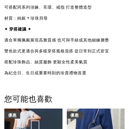
可搭配同系列項鍊、耳環、戒指 打造整體造型
材質：純銀 +
珍珠貝母
✦ 穿搭建議 ✦
適合單獨佩戴展現高雅質感 也可與手錶或其他細鍊層疊
雙色款式更適合與多樣穿搭風格混搭 從日常到正式皆宜
搭配珍珠飾品、絲質服飾 更顯女性柔美氣質
為紀念日、生日或重要時刻的珍貴禮物首選
您可能也喜歡
優惠
優惠