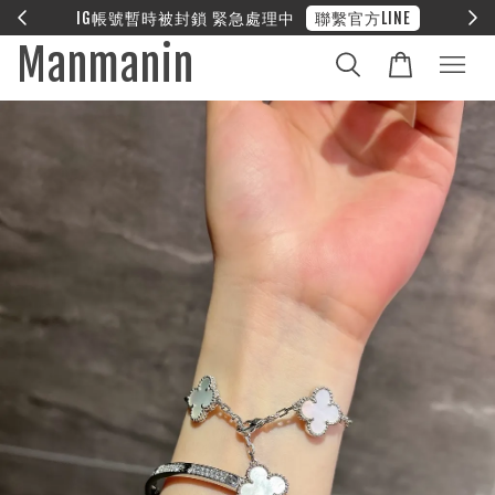
E
❤︎ 全館滿兩萬享免運
Manmanin