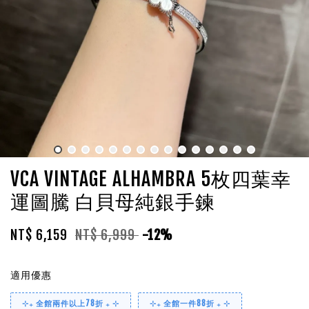
VCA VINTAGE ALHAMBRA 5枚四葉幸
運圖騰 白貝母純銀手鍊
NT$ 6,159
NT$ 6,999
-12%
適用優惠
⊹₊ 全館兩件以上78折 ₊ ⊹
⊹₊ 全館一件88折 ₊ ⊹