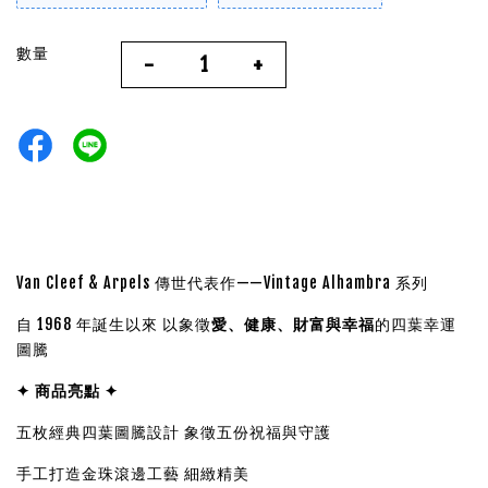
數量
-
+
Van Cleef & Arpels 傳世代表作——Vintage Alhambra 系列
自 1968 年誕生以來 以象徵
愛、健康、財富與幸福
的四葉幸運
圖騰
✦ 商品亮點 ✦
五枚經典四葉圖騰設計
象徵五份祝福與守護
手工打造金珠滾邊工藝 細緻精美