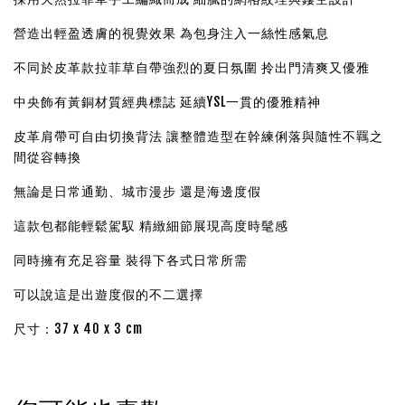
營造出輕盈透膚的視覺效果 為包身注入一絲性感氣息
不同於皮革款拉菲草自帶強烈的夏日氛圍 拎出門清爽又優雅
中央飾有黃銅材質經典標誌 延續YSL一貫的優雅精神
皮革肩帶可自由切換背法 讓整體造型在幹練俐落與隨性不羈之
間從容轉換
無論是日常通勤、城市漫步 還是海邊度假
這款包都能輕鬆駕馭 精緻細節展現高度時髦感
同時擁有充足容量 裝得下各式日常所需
可以說這是出遊度假的不二選擇
尺寸：37 x 40 x 3 cm