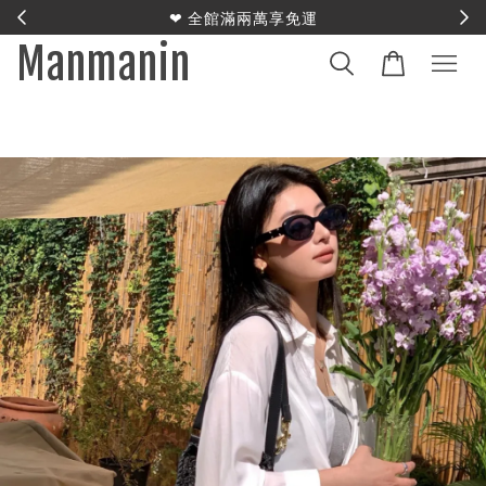
E
❤︎ 全館滿兩萬享免運
Manmanin