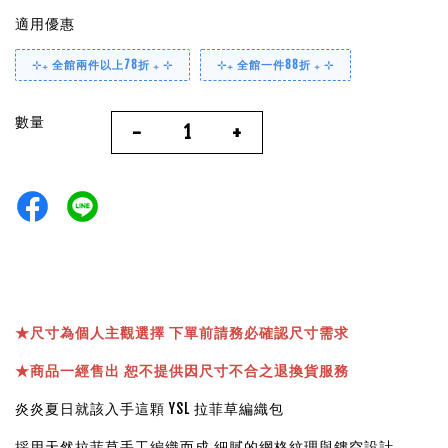
適用優惠
⊹₊ 全館兩件以上78折 ₊ ⊹
⊹₊ 全館一件88折 ₊ ⊹
數量
-
+
★
尺寸為個人主觀選擇 下單前請務必確認尺寸需求
★
商品一經售出 恕不提供因尺寸不合之退換貨服務
炎炎夏日就該入手這顆 YSL 拉菲草編織包
採用天然拉菲草手工編織而成 細膩的網格紋理與鏤空設計