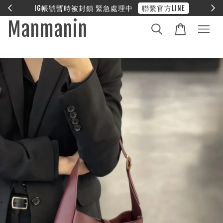
E
❤︎ 全館滿兩萬享免運
Manmanin