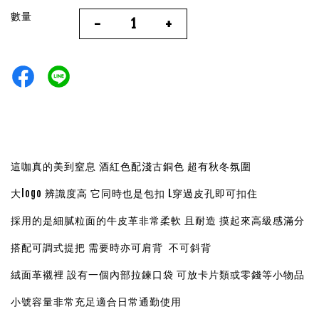
數量
-
+
這咖真的美到窒息 酒紅色配
淺古銅色
超有秋冬氛圍
大logo 辨識度高 它同時也是包扣 L穿過皮孔即可扣住
採用的是細膩粒面的牛皮革非常柔軟 且耐造 摸起來高級感滿分
搭配可調式提把 需要時亦可肩背 不可斜背
絨面革襯裡
設有一個內部拉鍊口袋 可放卡片類或零錢等小物品
小號
容量非常充足適合日常通勤使用