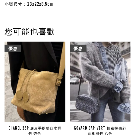
小號尺寸：23x22x8.5cm
您可能也喜歡
優惠
優惠
CHANEL 26P 麂皮手提斜背水桶
GOYARD CAP-VERT 帆布拉鍊斜
包 杏色
背相機包 八色