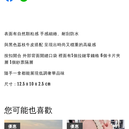
表面有自然顆粒感 手感細緻、耐刮防水
與黑色荔枝牛皮搭配 呈現出時尚又穩重的高級感
按扣開合 外部背面開縫口袋
裡面有1個拉鏈零錢格 6個卡片夾
層 1個鈔票隔層
隨手一拿都能展現低調奢華品味
尺寸：12.5 x 10 x 2.5 cm
您可能也喜歡
優惠
優惠