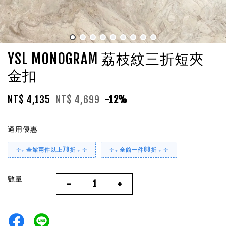
YSL MONOGRAM 荔枝紋三折短夾
金扣
NT$ 4,135
NT$ 4,699
-12%
適用優惠
⊹₊ 全館兩件以上78折 ₊ ⊹
⊹₊ 全館一件88折 ₊ ⊹
數量
-
+