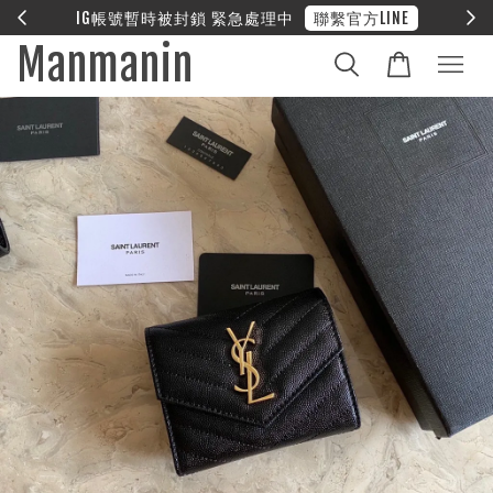
封鎖 緊急處理中
聯繫官方LINE
❤︎ 全館滿兩
Manmanin